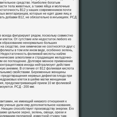
ивительное средство. Наиболее богатым
части тела животных, а также яйца и молочные
остаточность В12 у наших современников почти
ых вегетарианцев, которые не едят даже яиц и
ать добавки В12, не обязательно в инъекциях. РСД
е всегда фигурируют рядом, поскольку совместно
и клеток. От сутствие или недостаток любого из
 к образованию ненормально больших
а сходство, они химически не соотносятся друг с
фолиаты в том или ином виде, особенно зелень,
. Недостаточность фолиевой кислоты наблю
онические алкоголики и страдающие желудочно-
 ее поглощение. Долговре менное применение
контрацептивов иногда нейтрализует действие
ную анемию. В отличие от В12 фолиевая кислота
льными) свойствами. Беременные женщины
я предотвращения нервных дефектов плода при
редраковых клеток в шейке матки женщинам
ия, предусматривающий прием 10 мг фолиевой
изуются. РСД - 200 мкг.
- витамин, не имеющий никакого отношения к
ому ученые дали ему дополнительное название,
 Ниацин способствует производству энергии. Его
также цельное зерно, зелень, овощи, орехи и
болеванию пеллагрой, известной студен там-