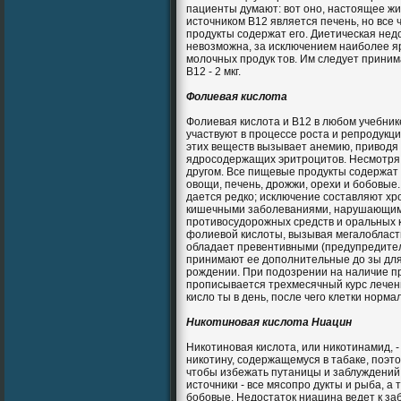
пациенты думают: вот оно, настоящее ж
источником В12 является печень, но все 
продукты содержат его. Диетическая нед
невозможна, за исключением наиболее яр
молочных продук тов. Им следует приним
В12 - 2 мкг.
Фолиевая кислота
Фолиевая кислота и В12 в любом учебник
участвуют в процессе роста и репродукци
этих веществ вызывает анемию, приводя
ядросодержащих эритроцитов. Несмотря н
другом. Все пищевые продукты содержат 
овощи, печень, дрожжи, орехи и бобовые
дается редко; исключение составляют хр
кишечными заболеваниями, нарушающими
противосудорожных средств и оральных 
фолиевой кислоты, вызывая мегалобласт
обладает превентивными (предупредите
принимают ее дополнительные до зы дл
рождении. При подозрении на наличие п
прописывается трехмесячный курс лечен
кисло ты в день, после чего клетки нормал
Никотиновая кислота Ниацин
Никотиновая кислота, или никотинамид, 
никотину, содержащемуся в табаке, поэт
чтобы избежать путаницы и заблуждений.
источники - все мясопро дукты и рыба, а 
бобовые. Недостаток ниацина ведет к за