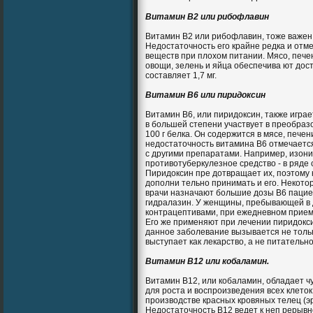
Витамин B2 или рибофлавин
Витамин В2 или рибофлавин, тоже важен 
Недостаточность его крайне редка и отме
веществ при плохом питании. Мясо, печен
овощи, зелень и яйца обеспечива ют дос
составляет 1,7 мг.
Витамин B6 или пиридоксин
Витамин B6, или пиридоксин, также игра
в большей степени участвует в преобразо
100 г белка. Он содержится в мясе, пече
недостаточность витамина В6 отмечается
с другими препаратами. Например, изон
противотуберкулезное средство - в ряде
Пиридоксин пре дотвращает их, поэтому 
дополни тельно принимать и его. Некото
врачи назначают большие дозы В6 паци
гидралазин. У женщины, пребывающей в
контрацептивами, при ежедневном приеме
Его же применяют при лечении пиридокси
данное заболевание вызывается не тольк
выступает как лекарство, а не питательно
Витамин B12 или кобаламин.
Витамин В12, или кобаламин, обладает 
для роста и воспроизведения всех клеток
производстве красных кровяных телец (э
Недостаточность В12 ведет к неп рерыв