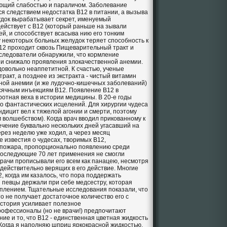
ющий слабостью и параличом. Заболевание
ся следствием недостатка В12 в питании, а вызыва
док вырабатывает секрет, именуемый
ействует с В12 (который раньше на зывали
й, и способствует всасыва нию его тонким
 некоторых больных желудок теряет способность к
В12 проходит сквозь Пищеварительный тракт и
исследователи обнаружили, что кормление
и снижало проявления злокачественной анемии.
 довольно неаппетитной. К счастью, ученые
ракт, а позднее из экстракта - чистый витамин
ной анемии (и же лудочно-кишечных заболеваний)
сячным инъекциям В12. Появление В12 в
ротная веха в истории медицины. В 20-е годы
о фантастических исцелений. Для хирургии чудеса
ицит вел к тяжелой агонии и смерти, поэтому
волшебством). Когда врач вводил прикованному к
течение буквально нескольких дней угасавший на
ерез неделю уже ходил, а через месяц
 известия о чудесах, творимых В12,
о пожара, пропорционально появлению среди
последующие 70 лет применения не смогли
Врачи прописывали его всем как панацею, несмотря
, действительно верящих в его действие. Многие
 когда им казалось, что пора поддержать
 певцы держали при себе медсестру, которая
плением. Тщательные исследования показали, что
то не получает достаточное количество его с
история усиливает полезное
рофессионалы (но не врачи!) предпочитают
ие и то, что В12 - единственная цветная жидкость
Когда я наполняю шприц яркокрасной жидкостью,