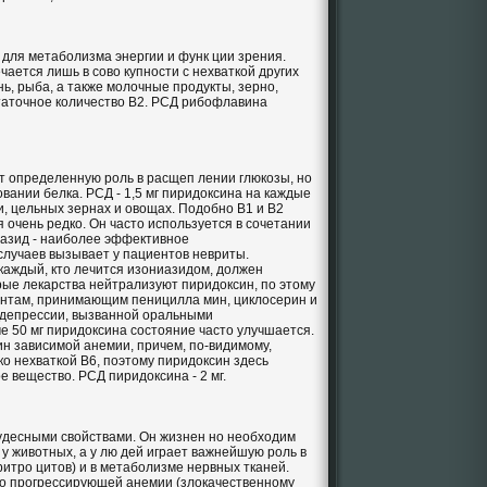
для метаболизма энергии и функ ции зрения.
чается лишь в сово купности с нехваткой других
ь, рыба, а также молочные продукты, зерно,
таточное количество В2. РСД рибофлавина
ет определенную роль в расщеп лении глюкозы, но
вании белка. РСД - 1,5 мг пиридоксина на каждые
ни, цельных зернах и овощах. Подобно В1 и B2
 очень редко. Он часто используется в сочетании
иазид - наиболее эффективное
 случаев вызывает у пациентов невриты.
каждый, кто лечится изониазидом, должен
рые лекарства нейтрализуют пиридоксин, по этому
ентам, принимающим пеницилла мин, циклосерин и
 депрессии, вызванной оральными
 50 мг пиридоксина состояние часто улучшается.
н зависимой анемии, причем, по-видимому,
о нехваткой В6, поэтому пиридоксин здесь
е вещество. РСД пиридоксина - 2 мг.
чудесными свойствами. Он жизнен но необходим
 у животных, а у лю дей играет важнейшую роль в
ритро цитов) и в метаболизме нервных тканей.
но прогрессирующей анемии (злокачественному