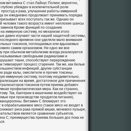
ком витамина С стал Лайнус Полинг, вероятно,
 глубоко убежден в исключительной роли
 простуд и рака, улучшении работы иммунной
ода он ежедневно продолжает принимать порядка
призывает всех поступать так же. Однако он
ый человек такого возраста имеет неплохие шансы
итаминов Кроме функций по созданию
 на иммунную систему, но механизм этого
ные давно изучают части нашей защитной системы,
 последнего времени они уделяли мало внимания
ельных токсинов, поглощаемых или вдыхаемых
овиях самим организмом. Ни одно жи вое
му при обычном метаболизме всегда реализуются
, называемые свободными радикалами и
азрушают ткани, способствуют перерождению
к тивизируют процесс старения. Так же, как белые
ольшинством инфекций, другие субстанции
 ради калы, окислители и прочие токсины.
ую иммунную систему, поэтому неудивительно,
йтрализации на время, достаточное для причинения
йтрализаторов токсинов путем приема добавоч
умная профилактическая мера. Как ни странно,
ому. Так, бактерии в кишечнике воздействуют на
емые при производстве продуктов питания),
канцерогены. Витамин С блокирует это
 в обрабатываемое мясо (такое мясо не входит в
снижает риск рака прямой кишки, мочевого пузыря,
зательством является сравнение субъектов,
на С; преимущества приема больших доз пока не
ся.