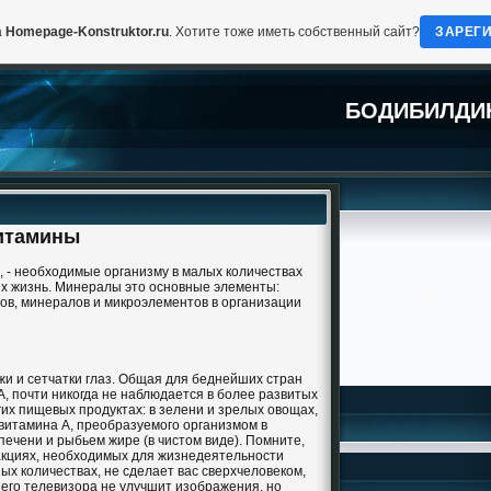
а
Homepage-Konstruktor.ru
. Хотите тоже иметь собственный сайт?
ЗАРЕГ
БОДИБИЛДИ
итамины
, - необходимые организму в малых количествах
х жизнь. Минералы это основные элементы:
инов, минералов и микроэлементов в организации
и и сетчатки глаз. Общая для беднейших стран
А, почти никогда не наблюдается в более развитых
гих пищевых продуктах: в зелени и зрелых овощах,
овитамина А, преобразуемого организмом в
 печени и рыбьем жире (в чистом виде). Помните,
еакциях, необходимых для жизнедеятельности
ых количествах, не сделает вас сверхчеловеком,
его телевизора не улучшит изображения, но