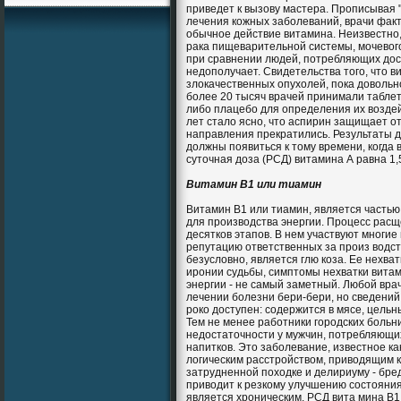
приведет к вызову мастера. Прописывая 
лечения кожных заболеваний, врачи факти
обычное действие витамина. Неизвестно
рака пищеварительной системы, мочевого
при сравнении людей, потребляющих дост
недополучает. Свидетельства того, что в
злокачественных опухолей, пока довольно
более 20 тысяч врачей принимали таблет
либо плацебо для определения их воздей
лет стало ясно, что аспирин защищает о
направления прекратились. Результаты 
должны появиться к тому времени, когда 
суточная доза (РСД) витамина А равна 1,5
Витамин B1 или тиамин
Витамин В1 или тиамин, является часть
для производства энергии. Процесс рас
десятков этапов. В нем участвуют многие
репутацию ответственных за произ водст
безусловно, является глю коза. Ее нехв
иронии судьбы, симптомы нехватки витам
энергии - не самый заметный. Любой вра
лечении болезни бери-бери, но сведений 
роко доступен: содержится в мясе, цельн
Тем не менее работники городских боль
недостаточности у мужчин, потребляющих
напитков. Это заболевание, известное к
логическим расстройством, приводящим 
затрудненной походке и делириуму - бре
приводит к резкому улучшению состояния,
является хроническим. РСД вита мина В1 