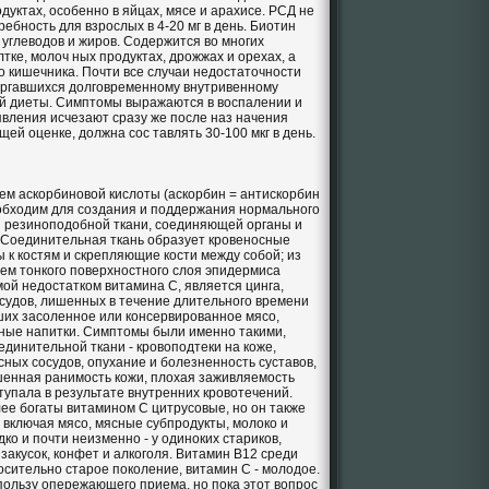
дуктах, особенно в яйцах, мясе и арахисе. РСД не
ебность для взрослых в 4-20 мг в день. Биотин
 углеводов и жиров. Содержится во многих
лтке, молоч ных продуктах, дрожжах и орехах, а
о кишечника. Почти все случаи недостаточности
ергавшихся долговременному внутривенному
ой диеты. Симптомы выражаются в воспалении и
явления исчезают сразу же после наз начения
щей оценке, должна сос тавлять 30-100 мкг в день.
ем аскорбиновой кислоты (аскорбин = антискорбин
 необходим для создания и поддержания нормального
й резиноподобной ткани, соединяющей органы и
 Соединительная ткань образует кровеносные
к костям и скрепляющие кости между собой; из
ием тонкого поверхностного слоя эпидермиса
ой недостатком витамина С, является цинга,
судов, лишенных в течение длительного времени
ших засоленное или консервированное мясо,
ьные напитки. Симптомы были именно такими,
единительной ткани - кровоподтеки на коже,
ых сосудов, опухание и болезненность суставов,
енная ранимость кожи, плохая заживляемость
тупала в результате внутренних кровотечений.
ее богаты витамином С цитрусовые, но он также
, включая мясо, мясные субпродукты, молоко и
ко и почти неизменно - у одиноких стариков,
 закусок, конфет и алкоголя. Витамин В12 среди
сительно старое поколение, витамин С - молодое.
пользу опережающего приема, но пока этот вопрос