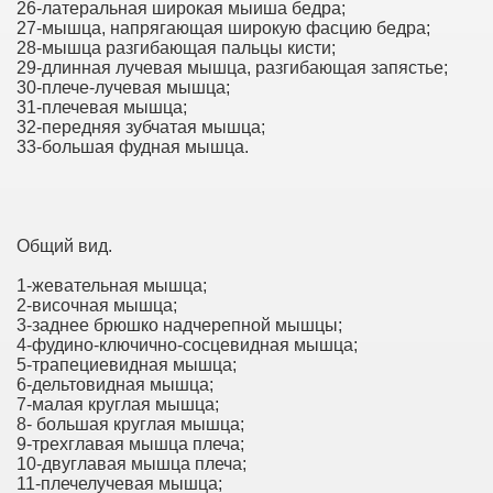
26-латеральная широкая мыиша бедра;
27-мышца, напрягающая широкую фасцию бедра;
28-мышца разгибающая пальцы кисти;
29-длинная лучевая мышца, разгибающая запястье;
30-плече-лучевая мышца;
31-плечевая мышца;
32-передняя зубчатая мышца;
33-большая фудная мышца.
Общий вид.
1-жевательная мышца;
2-височная мышца;
3-заднее брюшко надчерепной мышцы;
4-фудино-ключично-сосцевидная мышца;
5-трапециевидная мышца;
6-дельтовидная мышца;
7-малая круглая мышца;
8- большая круглая мышца;
9-трехглавая мышца плеча;
10-двуглавая мышца плеча;
11-плечелучевая мышца;