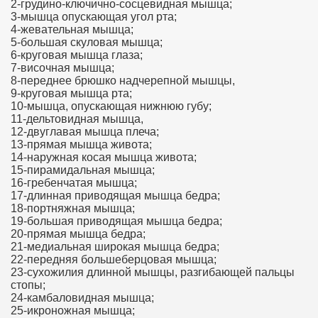
2-грудино-ключично-сосцевидная мышца;
3-мышца опускающая угол рта;
4-жевательная мышца;
5-большая скуловая мышца;
6-круговая мышца глаза;
7-височная мышца;
8-переднее брюшко надчерепной мышцы,
9-круговая мышца рта;
10-мышца, опускающая нижнюю губу;
11-дельтовидная мышца,
12-двуглавая мышца плеча;
13-прямая мышца живота;
14-наружная косая мышца живота;
15-пирамидальная мышца;
16-гребенчатая мышца;
17-длинная приводящая мышца бедра;
18-портняжная мышца;
19-большая приводящая мышца бедра;
20-прямая мышца бедра;
21-медиальная широкая мышца бедра;
22-передняя большеберцовая мышца;
23-сухожилия длинной мышцы, разгибающей пальцы
стопы;
24-камбаловидная мышца;
25-икроножная мышца;